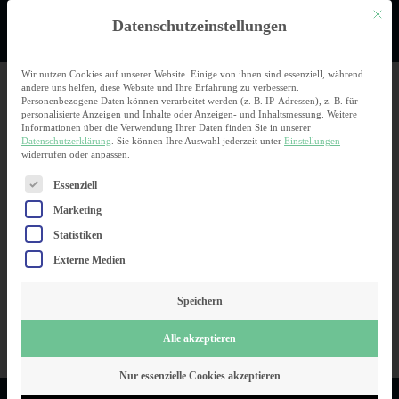
Mit die
Datenschutzeinstellungen
Wir nutzen Cookies auf unserer Website. Einige von ihnen sind essenziell, während
andere uns helfen, diese Website und Ihre Erfahrung zu verbessern.
Personenbezogene Daten können verarbeitet werden (z. B. IP-Adressen), z. B. für
personalisierte Anzeigen und Inhalte oder Anzeigen- und Inhaltsmessung.
Weitere
Informationen über die Verwendung Ihrer Daten finden Sie in unserer
Email
Datenschutzerklärung
.
Sie können Ihre Auswahl jederzeit unter
Einstellungen
widerrufen oder anpassen.
Es folgt eine Liste der Service-Gruppen, für die eine Einwilli
Essenziell
Ja, ich möchte den HoloMetrix Newsletter erhalten. Ich bin
damit einverstanden, dass die HoloMetrix GmbH meine
Marketing
angegebenen Daten im Rahmen ihrer Datenschutzerklärung
Statistiken
verarbeitet. Wiederruf: Die vorstehenden Einwilligungserklärungen
können jederzeit mit einer formlosen Mitteilung an die HoloMetrix
Externe Medien
GmbH widerrufen werden.
Speichern
Alle akzeptieren
Nur essenzielle Cookies akzeptieren